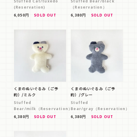
Stuffed Cat/tuxedo
Stuffed Bear/black
(Reservation)
（Reservation）
6,050円
SOLD OUT
6,380円
SOLD OUT
くまのぬいぐるみ（ご予
くまのぬいぐるみ（ご予
約）/ミルク
約）/グレー
Stuffed
Stuffed
Bear/milk（Reservation）
Bear/gray（Reservation）
6,380円
SOLD OUT
6,380円
SOLD OUT