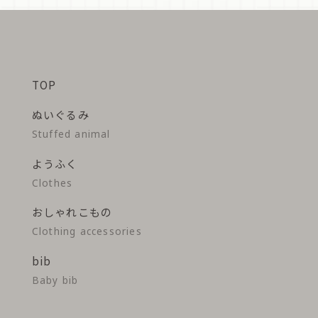
TOP
ぬいぐるみ
Stuffed animal
ようふく
Clothes
おしゃれこもの
Clothing accessories
bib
Baby bib